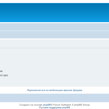
ии
от раз
Переключиться на мобильную версию форума
Создано на основе
phpBB
® Forum Software © phpBB Group
Русская поддержка phpBB