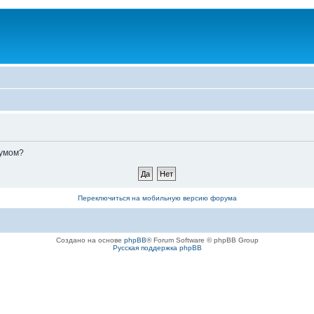
румом?
Переключиться на мобильную версию форума
Создано на основе
phpBB
® Forum Software © phpBB Group
Русская поддержка phpBB