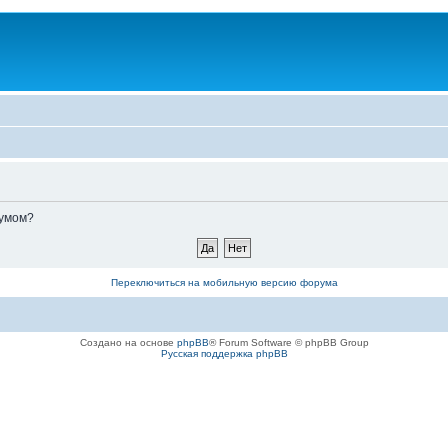
румом?
Переключиться на мобильную версию форума
Создано на основе
phpBB
® Forum Software © phpBB Group
Русская поддержка phpBB