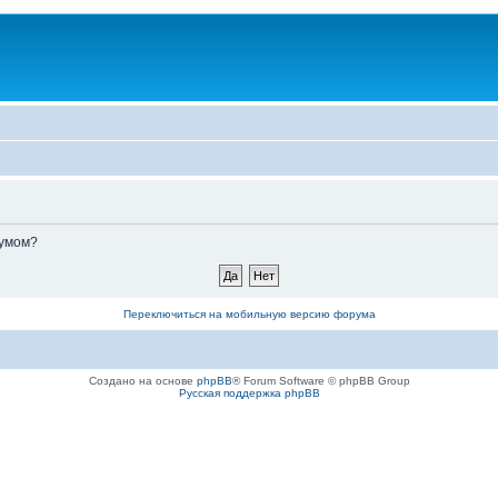
румом?
Переключиться на мобильную версию форума
Создано на основе
phpBB
® Forum Software © phpBB Group
Русская поддержка phpBB