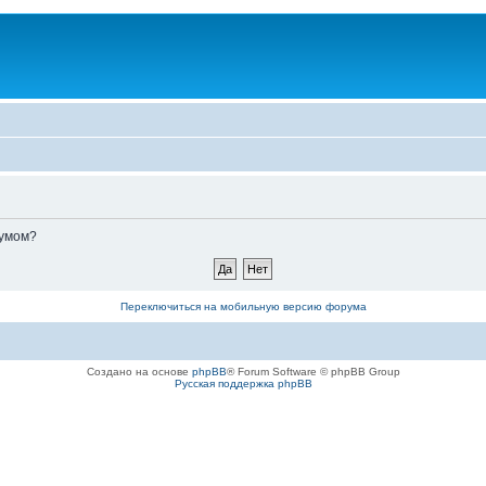
румом?
Переключиться на мобильную версию форума
Создано на основе
phpBB
® Forum Software © phpBB Group
Русская поддержка phpBB