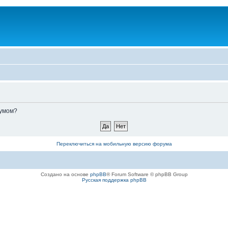
румом?
Переключиться на мобильную версию форума
Создано на основе
phpBB
® Forum Software © phpBB Group
Русская поддержка phpBB