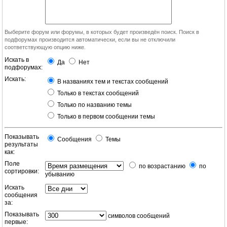
Выберите форум или форумы, в которых будет произведён поиск. Поиск в
подфорумах производится автоматически, если вы не отключили
соответствующую опцию ниже.
Искать в
Да
Нет
подфорумах:
Искать:
В названиях тем и текстах сообщений
Только в текстах сообщений
Только по названию темы
Только в первом сообщении темы
Показывать
Сообщения
Темы
результаты
как:
Поле
по возрастанию
по
сортировки:
убыванию
Искать
сообщения
за:
Показывать
символов сообщений
первые: