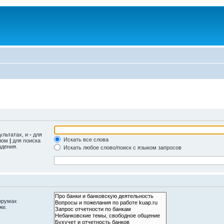
ультатах, и
-
для
Искать все слова
олом
|
для поиска
адения.
Искать любое слово/поиск с языком запросов
орумах
же.