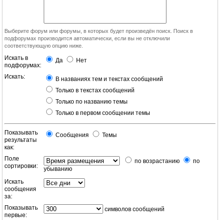
Выберите форум или форумы, в которых будет произведён поиск. Поиск в
подфорумах производится автоматически, если вы не отключили
соответствующую опцию ниже.
Искать в
Да
Нет
подфорумах:
Искать:
В названиях тем и текстах сообщений
Только в текстах сообщений
Только по названию темы
Только в первом сообщении темы
Показывать
Сообщения
Темы
результаты
как:
Поле
по возрастанию
по
сортировки:
убыванию
Искать
сообщения
за:
Показывать
символов сообщений
первые: