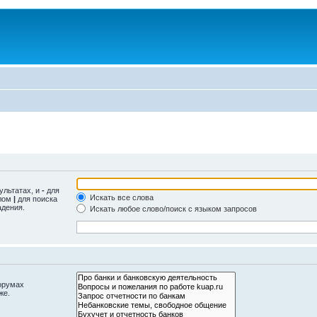
ультатах, и
-
для
Искать все слова
олом
|
для поиска
адения.
Искать любое слово/поиск с языком запросов
орумах
же.