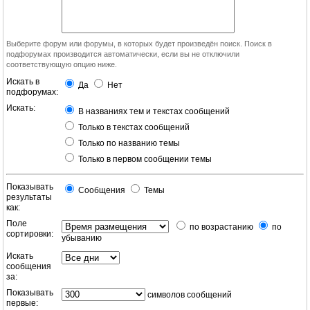
Выберите форум или форумы, в которых будет произведён поиск. Поиск в
подфорумах производится автоматически, если вы не отключили
соответствующую опцию ниже.
Искать в
Да
Нет
подфорумах:
Искать:
В названиях тем и текстах сообщений
Только в текстах сообщений
Только по названию темы
Только в первом сообщении темы
Показывать
Сообщения
Темы
результаты
как:
Поле
по возрастанию
по
сортировки:
убыванию
Искать
сообщения
за:
Показывать
символов сообщений
первые: