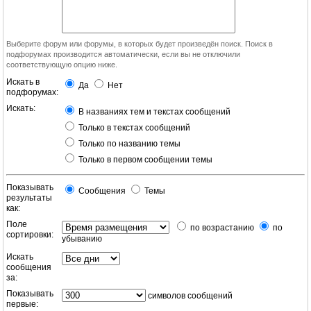
Выберите форум или форумы, в которых будет произведён поиск. Поиск в
подфорумах производится автоматически, если вы не отключили
соответствующую опцию ниже.
Искать в
Да
Нет
подфорумах:
Искать:
В названиях тем и текстах сообщений
Только в текстах сообщений
Только по названию темы
Только в первом сообщении темы
Показывать
Сообщения
Темы
результаты
как:
Поле
по возрастанию
по
сортировки:
убыванию
Искать
сообщения
за:
Показывать
символов сообщений
первые: