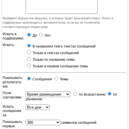
Выберите форум или форумы, в которых будет произведён поиск. Поиск в
подфорумах производится автоматически, если вы не отключили
соответствующую опцию ниже.
Искать в
Да
Нет
подфорумах:
Искать:
В названиях тем и текстах сообщений
Только в текстах сообщений
Только по названию темы
Только в первом сообщении темы
Показывать
Сообщения
Темы
результаты
как:
Поле
по возрастанию
по
сортировки:
убыванию
Искать
сообщения
за:
Показывать
символов сообщений
первые: