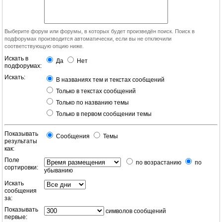
Выберите форум или форумы, в которых будет произведён поиск. Поиск в
подфорумах производится автоматически, если вы не отключили
соответствующую опцию ниже.
Искать в
Да
Нет
подфорумах:
Искать:
В названиях тем и текстах сообщений
Только в текстах сообщений
Только по названию темы
Только в первом сообщении темы
Показывать
Сообщения
Темы
результаты
как:
Поле
по возрастанию
по
сортировки:
убыванию
Искать
сообщения
за:
Показывать
символов сообщений
первые: