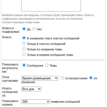
Выберите форум или форумы, в которых будет произведён поиск. Поиск в
подфорумах производится автоматически, если вы не отключили
соответствующую опцию ниже.
Искать в
Да
Нет
подфорумах:
Искать:
В названиях тем и текстах сообщений
Только в текстах сообщений
Только по названию темы
Только в первом сообщении темы
Показывать
Сообщения
Темы
результаты
как:
Поле
по возрастанию
по
сортировки:
убыванию
Искать
сообщения
за:
Показывать
символов сообщений
первые: