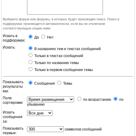
Выберите форум или форумы, в которых будет произведён поиск. Поиск в
подфорумах производится автоматически, если вы не отключили
соответствующую опцию ниже.
Искать в
Да
Нет
подфорумах:
Искать:
В названиях тем и текстах сообщений
Только в текстах сообщений
Только по названию темы
Только в первом сообщении темы
Показывать
Сообщения
Темы
результаты
как:
Поле
по возрастанию
по
сортировки:
убыванию
Искать
сообщения
за:
Показывать
символов сообщений
первые: