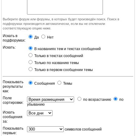
Выберите форум или форумы, в которых будет произведён поиск. Поиск в
подфорумах производится автоматически, если вы не отключили
соответствующую опцию ниже.
Искать в
Да
Нет
подфорумах:
Искать:
В названиях тем и текстах сообщений
Только в текстах сообщений
Только по названию темы
Только в первом сообщении темы
Показывать
Сообщения
Темы
результаты
как:
Поле
по возрастанию
по
сортировки:
убыванию
Искать
сообщения
за:
Показывать
символов сообщений
первые: