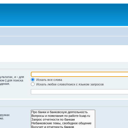
ультатах, и
-
для
Искать все слова
олом
|
для поиска
адения.
Искать любое слово/поиск с языком запросов
орумах
же.