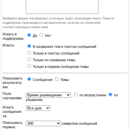
Выберите форум или форумы, в которых будет произведён поиск. Поиск в
подфорумах производится автоматически, если вы не отключили
соответствующую опцию ниже.
Искать в
Да
Нет
подфорумах:
Искать:
В названиях тем и текстах сообщений
Только в текстах сообщений
Только по названию темы
Только в первом сообщении темы
Показывать
Сообщения
Темы
результаты
как:
Поле
по возрастанию
по
сортировки:
убыванию
Искать
сообщения
за:
Показывать
символов сообщений
первые: