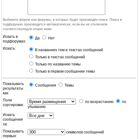
Выберите форум или форумы, в которых будет произведён поиск. Поиск в
подфорумах производится автоматически, если вы не отключили
соответствующую опцию ниже.
Искать в
Да
Нет
подфорумах:
Искать:
В названиях тем и текстах сообщений
Только в текстах сообщений
Только по названию темы
Только в первом сообщении темы
Показывать
Сообщения
Темы
результаты
как:
Поле
по возрастанию
по
сортировки:
убыванию
Искать
сообщения
за:
Показывать
символов сообщений
первые: