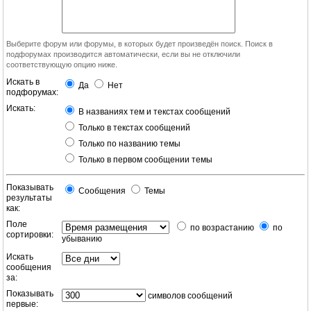
Выберите форум или форумы, в которых будет произведён поиск. Поиск в
подфорумах производится автоматически, если вы не отключили
соответствующую опцию ниже.
Искать в
Да
Нет
подфорумах:
Искать:
В названиях тем и текстах сообщений
Только в текстах сообщений
Только по названию темы
Только в первом сообщении темы
Показывать
Сообщения
Темы
результаты
как:
Поле
по возрастанию
по
сортировки:
убыванию
Искать
сообщения
за:
Показывать
символов сообщений
первые: