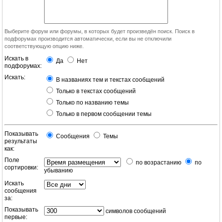
Выберите форум или форумы, в которых будет произведён поиск. Поиск в
подфорумах производится автоматически, если вы не отключили
соответствующую опцию ниже.
Искать в
Да
Нет
подфорумах:
Искать:
В названиях тем и текстах сообщений
Только в текстах сообщений
Только по названию темы
Только в первом сообщении темы
Показывать
Сообщения
Темы
результаты
как:
Поле
по возрастанию
по
сортировки:
убыванию
Искать
сообщения
за:
Показывать
символов сообщений
первые: