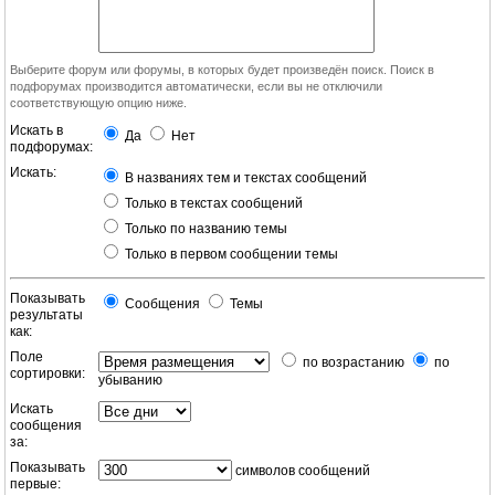
Выберите форум или форумы, в которых будет произведён поиск. Поиск в
подфорумах производится автоматически, если вы не отключили
соответствующую опцию ниже.
Искать в
Да
Нет
подфорумах:
Искать:
В названиях тем и текстах сообщений
Только в текстах сообщений
Только по названию темы
Только в первом сообщении темы
Показывать
Сообщения
Темы
результаты
как:
Поле
по возрастанию
по
сортировки:
убыванию
Искать
сообщения
за:
Показывать
символов сообщений
первые: