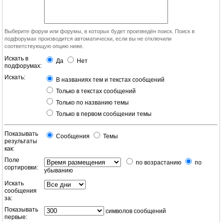
Выберите форум или форумы, в которых будет произведён поиск. Поиск в
подфорумах производится автоматически, если вы не отключили
соответствующую опцию ниже.
Искать в
Да
Нет
подфорумах:
Искать:
В названиях тем и текстах сообщений
Только в текстах сообщений
Только по названию темы
Только в первом сообщении темы
Показывать
Сообщения
Темы
результаты
как:
Поле
по возрастанию
по
сортировки:
убыванию
Искать
сообщения
за:
Показывать
символов сообщений
первые: