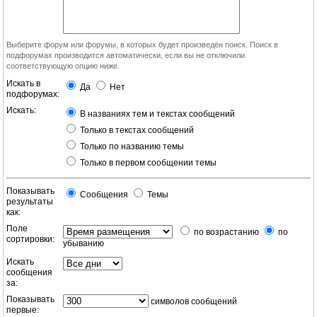
Выберите форум или форумы, в которых будет произведён поиск. Поиск в
подфорумах производится автоматически, если вы не отключили
соответствующую опцию ниже.
Искать в
Да
Нет
подфорумах:
Искать:
В названиях тем и текстах сообщений
Только в текстах сообщений
Только по названию темы
Только в первом сообщении темы
Показывать
Сообщения
Темы
результаты
как:
Поле
по возрастанию
по
сортировки:
убыванию
Искать
сообщения
за:
Показывать
символов сообщений
первые: