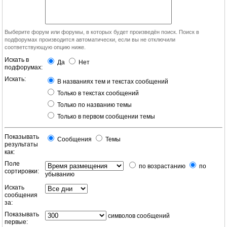
Выберите форум или форумы, в которых будет произведён поиск. Поиск в
подфорумах производится автоматически, если вы не отключили
соответствующую опцию ниже.
Искать в
Да
Нет
подфорумах:
Искать:
В названиях тем и текстах сообщений
Только в текстах сообщений
Только по названию темы
Только в первом сообщении темы
Показывать
Сообщения
Темы
результаты
как:
Поле
по возрастанию
по
сортировки:
убыванию
Искать
сообщения
за:
Показывать
символов сообщений
первые: