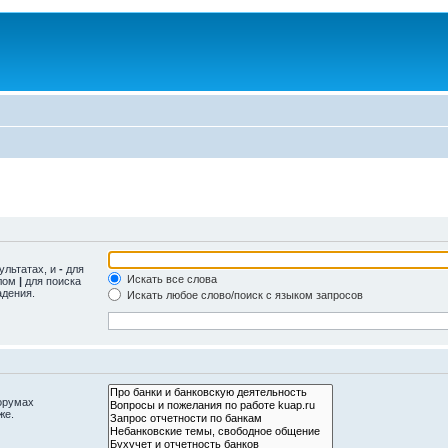
ультатах, и
-
для
Искать все слова
олом
|
для поиска
адения.
Искать любое слово/поиск с языком запросов
орумах
же.