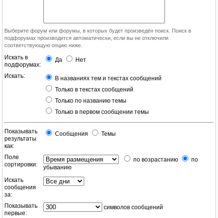
Выберите форум или форумы, в которых будет произведён поиск. Поиск в
подфорумах производится автоматически, если вы не отключили
соответствующую опцию ниже.
Искать в
Да
Нет
подфорумах:
Искать:
В названиях тем и текстах сообщений
Только в текстах сообщений
Только по названию темы
Только в первом сообщении темы
Показывать
Сообщения
Темы
результаты
как:
Поле
по возрастанию
по
сортировки:
убыванию
Искать
сообщения
за:
Показывать
символов сообщений
первые: