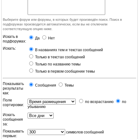
Выберите форум или форумы, в которых будет произведён поиск. Поиск в
подфорумах производится автоматически, если вы не отключили
соответствующую опцию ниже.
Искать в
Да
Нет
подфорумах:
Искать:
В названиях тем и текстах сообщений
Только в текстах сообщений
Только по названию темы
Только в первом сообщении темы
Показывать
Сообщения
Темы
результаты
как:
Поле
по возрастанию
по
сортировки:
убыванию
Искать
сообщения
за:
Показывать
символов сообщений
первые: