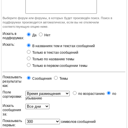
Выберите форум или форумы, в которых будет произведён поиск. Поиск в
подфорумах производится автоматически, если вы не отключили
соответствующую опцию ниже.
Искать в
Да
Нет
подфорумах:
Искать:
В названиях тем и текстах сообщений
Только в текстах сообщений
Только по названию темы
Только в первом сообщении темы
Показывать
Сообщения
Темы
результаты
как:
Поле
по возрастанию
по
сортировки:
убыванию
Искать
сообщения
за:
Показывать
символов сообщений
первые: