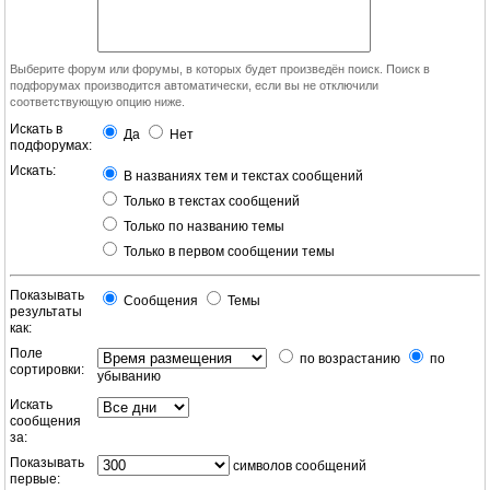
Выберите форум или форумы, в которых будет произведён поиск. Поиск в
подфорумах производится автоматически, если вы не отключили
соответствующую опцию ниже.
Искать в
Да
Нет
подфорумах:
Искать:
В названиях тем и текстах сообщений
Только в текстах сообщений
Только по названию темы
Только в первом сообщении темы
Показывать
Сообщения
Темы
результаты
как:
Поле
по возрастанию
по
сортировки:
убыванию
Искать
сообщения
за:
Показывать
символов сообщений
первые: