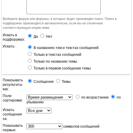
Выберите форум или форумы, в которых будет произведён поиск. Поиск в
подфорумах производится автоматически, если вы не отключили
соответствующую опцию ниже.
Искать в
Да
Нет
подфорумах:
Искать:
В названиях тем и текстах сообщений
Только в текстах сообщений
Только по названию темы
Только в первом сообщении темы
Показывать
Сообщения
Темы
результаты
как:
Поле
по возрастанию
по
сортировки:
убыванию
Искать
сообщения
за:
Показывать
символов сообщений
первые: