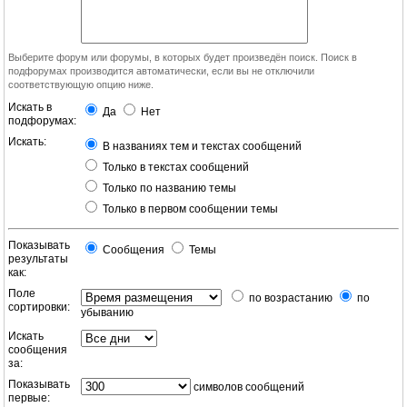
Выберите форум или форумы, в которых будет произведён поиск. Поиск в
подфорумах производится автоматически, если вы не отключили
соответствующую опцию ниже.
Искать в
Да
Нет
подфорумах:
Искать:
В названиях тем и текстах сообщений
Только в текстах сообщений
Только по названию темы
Только в первом сообщении темы
Показывать
Сообщения
Темы
результаты
как:
Поле
по возрастанию
по
сортировки:
убыванию
Искать
сообщения
за:
Показывать
символов сообщений
первые: