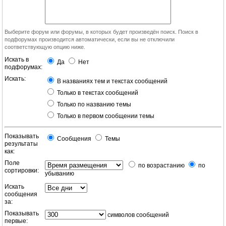
Выберите форум или форумы, в которых будет произведён поиск. Поиск в
подфорумах производится автоматически, если вы не отключили
соответствующую опцию ниже.
Искать в
Да
Нет
подфорумах:
Искать:
В названиях тем и текстах сообщений
Только в текстах сообщений
Только по названию темы
Только в первом сообщении темы
Показывать
Сообщения
Темы
результаты
как:
Поле
по возрастанию
по
сортировки:
убыванию
Искать
сообщения
за:
Показывать
символов сообщений
первые: