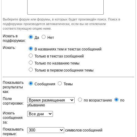
Выберите форум или форумы, в которых будет произведён поиск. Поиск в
подфорумах производится автоматически, если вы не отключили
соответствующую опцию ниже.
Искать в
Да
Нет
подфорумах:
Искать:
В названиях тем и текстах сообщений
Только в текстах сообщений
Только по названию темы
Только в первом сообщении темы
Показывать
Сообщения
Темы
результаты
как:
Поле
по возрастанию
по
сортировки:
убыванию
Искать
сообщения
за:
Показывать
символов сообщений
первые: