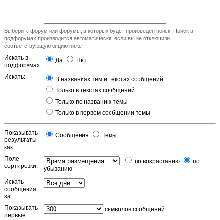
Выберите форум или форумы, в которых будет произведён поиск. Поиск в
подфорумах производится автоматически, если вы не отключили
соответствующую опцию ниже.
Искать в
Да
Нет
подфорумах:
Искать:
В названиях тем и текстах сообщений
Только в текстах сообщений
Только по названию темы
Только в первом сообщении темы
Показывать
Сообщения
Темы
результаты
как:
Поле
по возрастанию
по
сортировки:
убыванию
Искать
сообщения
за:
Показывать
символов сообщений
первые: