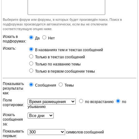
Выберите форум или форумы, в которых будет произведён поиск. Поиск в
подфорумах производится автоматически, если вы не отключили
соответствующую опцию ниже.
Искать в
Да
Нет
подфорумах:
Искать:
В названиях тем и текстах сообщений
Только в текстах сообщений
Только по названию темы
Только в первом сообщении темы
Показывать
Сообщения
Темы
результаты
как:
Поле
по возрастанию
по
сортировки:
убыванию
Искать
сообщения
за:
Показывать
символов сообщений
первые: