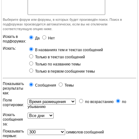
Выберите форум или форумы, в которых будет произведён поиск. Поиск в
подфорумах производится автоматически, если вы не отключили
соответствующую опцию ниже.
Искать в
Да
Нет
подфорумах:
Искать:
В названиях тем и текстах сообщений
Только в текстах сообщений
Только по названию темы
Только в первом сообщении темы
Показывать
Сообщения
Темы
результаты
как:
Поле
по возрастанию
по
сортировки:
убыванию
Искать
сообщения
за:
Показывать
символов сообщений
первые: