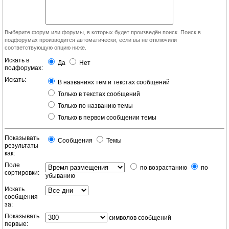
Выберите форум или форумы, в которых будет произведён поиск. Поиск в
подфорумах производится автоматически, если вы не отключили
соответствующую опцию ниже.
Искать в
Да
Нет
подфорумах:
Искать:
В названиях тем и текстах сообщений
Только в текстах сообщений
Только по названию темы
Только в первом сообщении темы
Показывать
Сообщения
Темы
результаты
как:
Поле
по возрастанию
по
сортировки:
убыванию
Искать
сообщения
за:
Показывать
символов сообщений
первые: