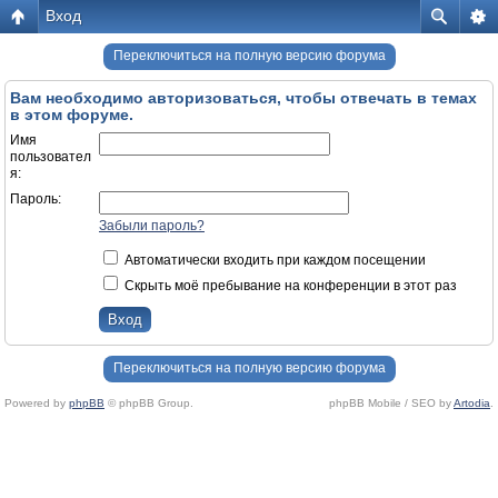
Вход
Переключиться на полную версию форума
Вам необходимо авторизоваться, чтобы отвечать в темах
в этом форуме.
Имя
пользовател
я:
Пароль:
Забыли пароль?
Автоматически входить при каждом посещении
Скрыть моё пребывание на конференции в этот раз
Переключиться на полную версию форума
Powered by
phpBB
© phpBB Group.
phpBB Mobile / SEO by
Artodia
.