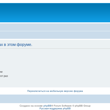
ах в этом форуме.
ии
от раз
Переключиться на мобильную версию форума
Создано на основе
phpBB
® Forum Software © phpBB Group
Русская поддержка phpBB