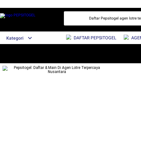
Daftar Pepsitogel agen lotre te
DAFTAR PEPSITOGEL
AGE
Kategori