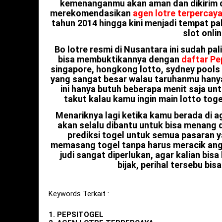
kemenanganmu akan aman dan dikirim d
merekomendasikan
agen lotre terpercay
tahun 2014 hingga kini menjadi tempat pal
slot onli
Bo lotre resmi di Nusantara ini sudah pa
bisa membuktikannya dengan
daftar Pe
singapore, hongkong lotto, sydney pools 
yang sangat besar walau taruhanmu hanya 
ini hanya butuh beberapa menit saja un
takut kalau kamu ingin main lotto toge
Menariknya lagi ketika kamu berada di a
akan selalu dibantu untuk bisa menang
prediksi togel untuk semua pasaran 
memasang togel tanpa harus meracik angk
judi sangat diperlukan, agar kalian b
bijak, perihal tersebu bis
Keywords Terkait :
PEPSITOGEL