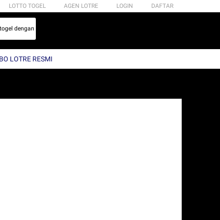
LOTTO TOGEL
AGEN LOTRE
LOGIN
DAFTAR
el dengan tenang bersama bo lotre resmi Pepsitogel online.
BO LOTRE RESMI