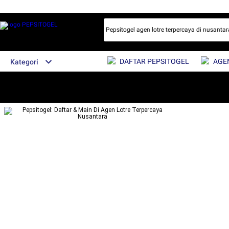
Daftar Pepsitogel agen lotre terpercaya di nusantara
DAFTAR PEPSITOGEL
AGE
Kategori