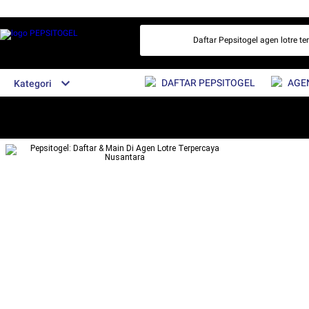
Daftar Pepsitogel agen lotre te
DAFTAR PEPSITOGEL
AGE
Kategori