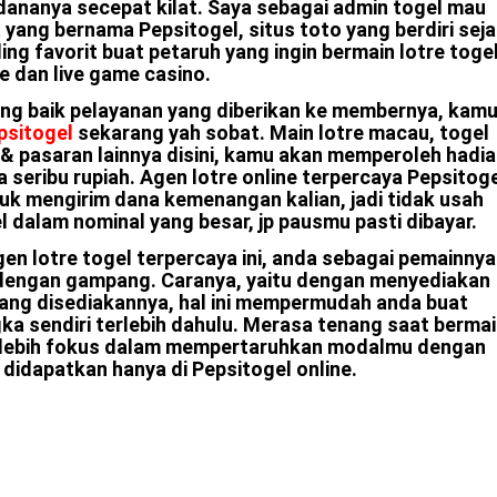
ananya secepat kilat. Saya sebagai admin togel mau
a
yang bernama Pepsitogel, situs toto yang berdiri sej
ing favorit buat petaruh yang ingin bermain lotre togel
ne dan live game casino.
ling baik pelayanan yang diberikan ke membernya, kam
psitogel
sekarang yah sobat. Main lotre macau, togel
& pasaran lainnya disini, kamu akan memperoleh hadia
seribu rupiah. Agen lotre online terpercaya Pepsitoge
tuk mengirim dana kemenangan kalian, jadi tidak usah
l dalam nominal yang besar, jp pausmu pasti dibayar.
gen lotre togel terpercaya ini, anda sebagai pemainnya
 dengan gampang. Caranya, yaitu dengan menyediakan
yang disediakannya, hal ini mempermudah anda buat
a sendiri terlebih dahulu. Merasa tenang saat bermai
isa lebih fokus dalam mempertaruhkan modalmu dengan
a didapatkan hanya di Pepsitogel online.