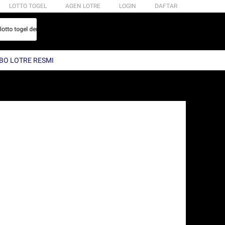
LOTTO TOGEL
AGEN LOTRE
LOGIN
DAFTAR
to togel dengan tenang bersama bo lotre resmi Pepsitogel online.
BO LOTRE RESMI