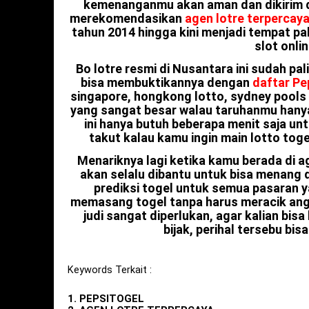
kemenanganmu akan aman dan dikirim d
merekomendasikan
agen lotre terpercay
tahun 2014 hingga kini menjadi tempat pal
slot onli
Bo lotre resmi di Nusantara ini sudah pa
bisa membuktikannya dengan
daftar Pe
singapore, hongkong lotto, sydney pools 
yang sangat besar walau taruhanmu hanya 
ini hanya butuh beberapa menit saja un
takut kalau kamu ingin main lotto toge
Menariknya lagi ketika kamu berada di a
akan selalu dibantu untuk bisa menang
prediksi togel untuk semua pasaran 
memasang togel tanpa harus meracik angk
judi sangat diperlukan, agar kalian b
bijak, perihal tersebu bis
Keywords Terkait :
PEPSITOGEL