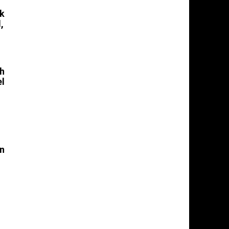
ak
,
u
h
l
n