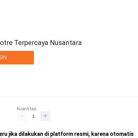
Lotre Terpercaya Nusantara
GIN
Kuantitas
u jika dilakukan di platform resmi, karena otomatis