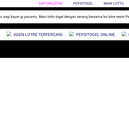
DAFTAR LOTRE
PEPSITOGEL
MAIN LOTTO
iap bayar jp pausmu. Main lotto togel dengan tenang bersama bo lotre resmi Pepsit
AGEN LOTRE TERPERCAYA
PEPSITOGEL ONLINE