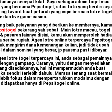
ananya secepat kilat. Saya sebagai admin togel mau
a
yang bernama Pepsitogel, situs toto yang berdiri sej
ing favorit buat petaruh yang ingin bermain lotre togel
ne dan live game casino.
ling baik pelayanan yang diberikan ke membernya, kam
psitogel
sekarang yah sobat. Main lotre macau, togel
& pasaran lainnya disini, kamu akan memperoleh hadia
seribu rupiah. Agen lotre online terpercaya Pepsitoge
tuk mengirim dana kemenangan kalian, jadi tidak usah
l dalam nominal yang besar, jp pausmu pasti dibayar.
gen lotre togel terpercaya ini, anda sebagai pemainnya
 dengan gampang. Caranya, yaitu dengan menyediakan
yang disediakannya, hal ini mempermudah anda buat
a sendiri terlebih dahulu. Merasa tenang saat bermai
isa lebih fokus dalam mempertaruhkan modalmu dengan
a didapatkan hanya di Pepsitogel online.