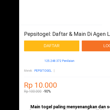
Pepsitogel: Daftar & Main Di Agen 
DAFTAR
LO
125.248.372 Penilaian
Merek
:
PEPSITOGEL
Rp 10.000
Rp 100.000
-90%
Main togel paling menyenangkan dan ser