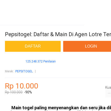
Pepsitogel: Daftar & Main Di Agen Lotre T
DAFTAR
LOGIN
125.248.372 Penilaian
Merek
:
PEPSITOGEL
Rp 10.000
Kua
Rp 100.000
-90%
Main togel paling menyenangkan dan seru jika di