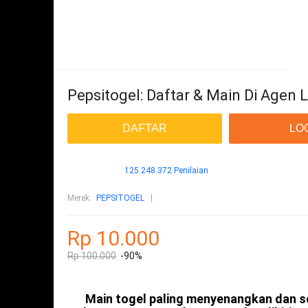
Pepsitogel: Daftar & Main Di Agen 
DAFTAR
LO
125.248.372 Penilaian
Merek
:
PEPSITOGEL
Rp 10.000
Rp 100.000
-90%
Main togel paling menyenangkan dan ser