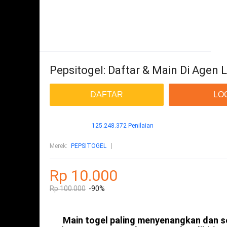
Pepsitogel: Daftar & Main Di Agen 
DAFTAR
LO
125.248.372 Penilaian
Merek
:
PEPSITOGEL
Rp 10.000
Rp 100.000
-90%
Main togel paling menyenangkan dan ser